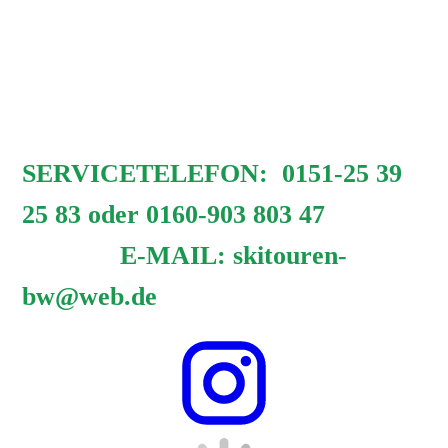
"Woid", kennen zu lernen.
Viel Spaß beim Durchstöbern unserer Seite
und wir hoffen, wir sehen uns bald draußen!
SERVICETELEFON: 0151-25 39
25 83 oder 0160-903 803 47
E-MAIL: skitouren-
bw@web.de