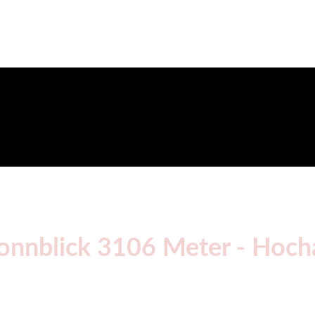
onnblick 3106 Meter - Hoch
e, Gruppen bis max. 8 Personen
s 18 Uhr ins Naturfreunde Haus Rauris und gemeinsames Abendes