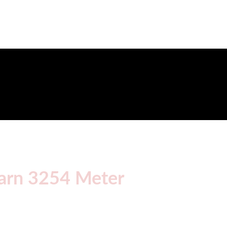
arn 3254 Meter
sen, gegen 19 Uhr Einweisung und Tourenbesprechung