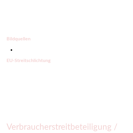
Publikationen und deren Veröffentlichung ist nur mit
unserer Einwilligung gestattet.
Bildquellen
Frank Hanus; Sandra Schrönghammer
EU-Streitschlichtung
Die europäische Kommision stellt eine Plattform zur
Onlline Streitbeilegung (OS) bereit:
https://ec.europa.eu/consumers/odr/.
Unsere E-Mail-Adresse finden Sie oben im Impressum.
Verbraucherstreitbeteiligung /