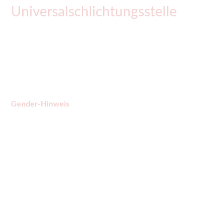
Universalschlichtungsstelle
Wir sind nicht verpflichtet, an
Streitbeteiligungsverfahren vor eine
Verbraucherschlichtungsstelle teilzunehmen.
Gender-Hinweis
Aus Gründen der leichteren Lesbarkeit und der
Nutzerfreundlichkeit wird auf die gleichzeitige
Verwendung der männlichen und weiblichen
Personenbezeichnung verzichtet. Die Verwendung der
männlichen Form schließt die weibliche Form mit ein.