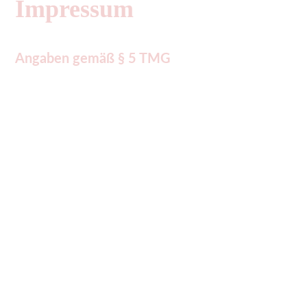
Impressum
Angaben gemäß § 5 TMG
Frank Hanus
Ski- und Schneeschuhtouren Bayerischer Wald
Einsiedeleistraße 37
94227 Zwiesel
Tel. +49 151 2539 2583
E-Mail: skitouren-bw(at)web.de
Aufgrund des Kleinunternehmerstatus gem. § 19 UStG
erheben wir keine Umsatzsteuer und weisen diese daher
auch nicht aus.