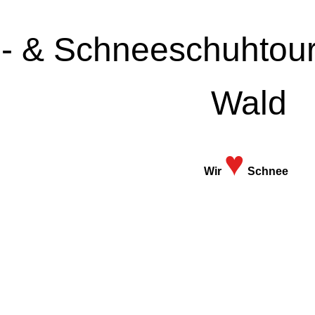
i- & Schneeschuhtou
Wald
♥
Wir
Schnee