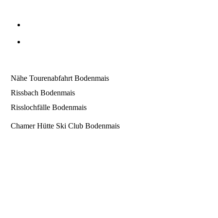
Rodel)
Mindestteilnehmer: 6 Personen
Privattouren / Gruppen und weitere Termine auf
Anfrage buchbar
Nähe Tourenabfahrt Bodenmais
Rissbach Bodenmais
Risslochfälle Bodenmais
Chamer Hütte Ski Club Bodenmais