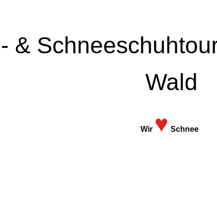
i- & Schneeschuhtou
Wald
♥
Wir
Schnee